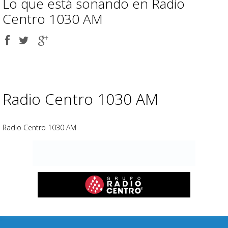
Lo que está sonando en Radio
Centro 1030 AM
Share
Share
Share
on
on
on
Facebook
Twitter
Google
plus
Advertisement
Anuncio
placeholder
Radio Centro 1030 AM
Radio Centro 1030 AM