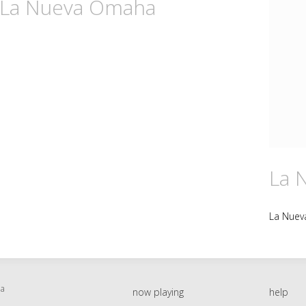
n La Nueva Omaha
La 
La Nue
ha
now playing
help