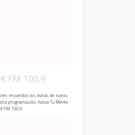
K FM 100.9
res recuerdos los vivirás de nuevo
stra programación, Activa Tu Mente
K FM 100.9